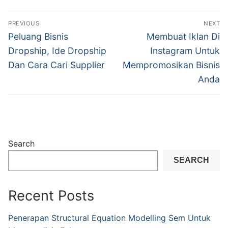
Post
PREVIOUS
NEXT
navigation
Previous
Next
Peluang Bisnis
Membuat Iklan Di
post:
post:
Dropship, Ide Dropship
Instagram Untuk
Dan Cara Cari Supplier
Mempromosikan Bisnis
Anda
Search
SEARCH
Recent Posts
Penerapan Structural Equation Modelling Sem Untuk