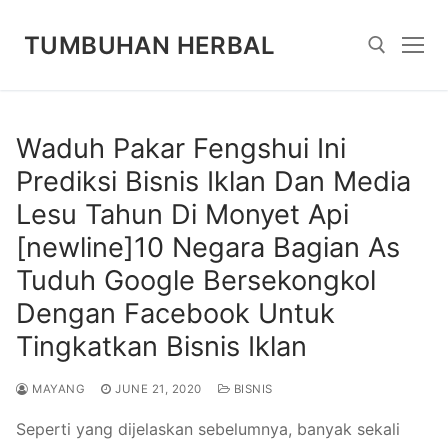
Skip
to
TUMBUHAN HERBAL
content
Search for:
Waduh Pakar Fengshui Ini
Prediksi Bisnis Iklan Dan Media
Lesu Tahun Di Monyet Api
[newline]10 Negara Bagian As
Tuduh Google Bersekongkol
Dengan Facebook Untuk
Tingkatkan Bisnis Iklan
MAYANG
JUNE 21, 2020
BISNIS
Seperti yang dijelaskan sebelumnya, banyak sekali