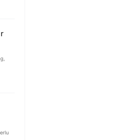
r
g,
erlu