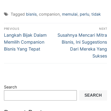
Tagged
bisnis
, companion,
memulai
,
perlu
,
tidak
Post
PREVIOUS
NEXT
navigation
Previous
Next
Langkah Bijak Dalam
Susahnya Mencari Mitra
post:
post:
Memilih Companion
Bisnis, Ini Suggestions
Bisnis Yang Tepat
Dari Mereka Yang
Sukses
Search
SEARCH