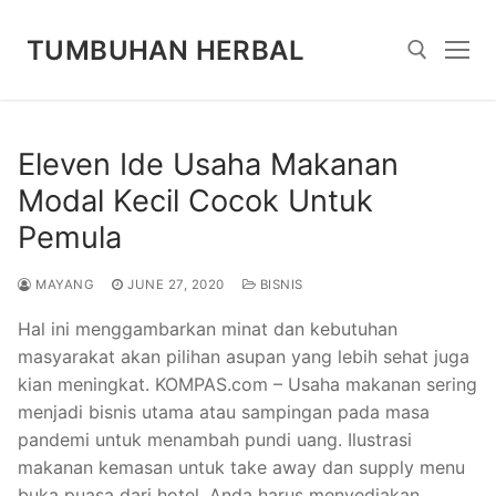
Skip
to
TUMBUHAN HERBAL
content
Search for:
Eleven Ide Usaha Makanan
Modal Kecil Cocok Untuk
Pemula
MAYANG
JUNE 27, 2020
BISNIS
Hal ini menggambarkan minat dan kebutuhan
masyarakat akan pilihan asupan yang lebih sehat juga
kian meningkat. KOMPAS.com – Usaha makanan sering
menjadi bisnis utama atau sampingan pada masa
pandemi untuk menambah pundi uang. Ilustrasi
makanan kemasan untuk take away dan supply menu
buka puasa dari hotel. Anda harus menyediakan