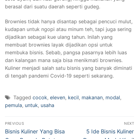
berasal dari suatu daerah seperti gudeg.
Brownies tidak hanya disantap sebagai pencuci mulut,
kudapan untuk ngopi atau minum teh, tapi juga sering
dijadikan sebagai kue ulang tahun. Inilah yang
membuat brownies layak dijadikan opsi untuk
membuka bisnis. Sebab, pangsa pasarnya lebih luas
dan kalangan mana saja bisa menikmati brownies.
Kuliner menjadi salah satu bisnis yang banyak diminati
di tengah pandemi Covid-19 seperti sekarang.
Tagged
cocok
,
eleven
,
kecil
,
makanan
,
modal
,
pemula
,
untuk
,
usaha
Post
PREVIOUS
NEXT
navigation
Previous
Next
Bisnis Kuliner Yang Bisa
5 Ide Bisnis Kuliner
post:
post: