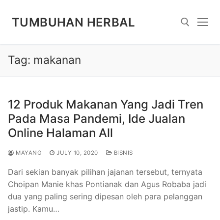
Skip
to
TUMBUHAN HERBAL
content
Tag:
makanan
Search for:
12 Produk Makanan Yang Jadi Tren
Pada Masa Pandemi, Ide Jualan
Online Halaman All
MAYANG
JULY 10, 2020
BISNIS
Dari sekian banyak pilihan jajanan tersebut, ternyata
Choipan Manie khas Pontianak dan Agus Robaba jadi
dua yang paling sering dipesan oleh para pelanggan
jastip. Kamu…