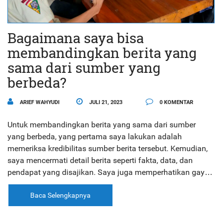
Bagaimana saya bisa
membandingkan berita yang
sama dari sumber yang
berbeda?
ARIEF WAHYUDI
JULI 21, 2023
0 KOMENTAR
Untuk membandingkan berita yang sama dari sumber
yang berbeda, yang pertama saya lakukan adalah
memeriksa kredibilitas sumber berita tersebut. Kemudian,
saya mencermati detail berita seperti fakta, data, dan
pendapat yang disajikan. Saya juga memperhatikan gaya
penulisan dan penyajian berita. Selanjutnya, saya analisis
bagaimana perspektif yang berbeda dapat mempengaruhi
Baca Selengkapnya
interpretasi berita. Terakhir, saya membuat kesimpulan
berdasarkan pemahaman saya tentang berita tersebut dari