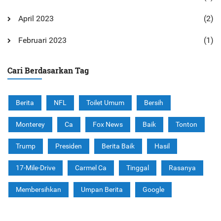
April 2023
(2)
Februari 2023
(1)
Cari Berdasarkan Tag
Berita
NFL
Toilet Umum
Bersih
Monterey
Ca
Fox News
Baik
Tonton
Trump
Presiden
Berita Baik
Hasil
17-Mile-Drive
Carmel Ca
Tinggal
Rasanya
Membersihkan
Umpan Berita
Google