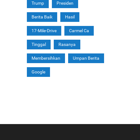
Trump
Presiden
Berita Baik
Hasil
17-Mile-Drive
Carmel Ca
Tinggal
Rasanya
Membersihkan
Umpan Berita
Google