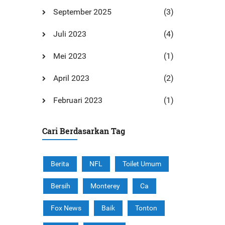
September 2025
(3)
Juli 2023
(4)
Mei 2023
(1)
April 2023
(2)
Februari 2023
(1)
Cari Berdasarkan Tag
Berita
NFL
Toilet Umum
Bersih
Monterey
Ca
Fox News
Baik
Tonton