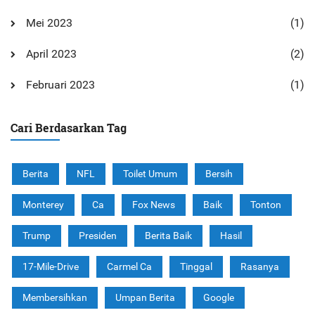
Mei 2023
(1)
April 2023
(2)
Februari 2023
(1)
Cari Berdasarkan Tag
Berita
NFL
Toilet Umum
Bersih
Monterey
Ca
Fox News
Baik
Tonton
Trump
Presiden
Berita Baik
Hasil
17-Mile-Drive
Carmel Ca
Tinggal
Rasanya
Membersihkan
Umpan Berita
Google