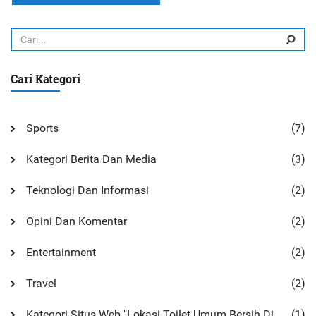
interpretasi berita. Terakhir, saya membuat kesimpulan
berdasarkan pemahaman saya tentang berita tersebut dari
sumber-sumber yang berbeda.
Cari Kategori
Sports
(7)
Kategori Berita Dan Media
(3)
Teknologi Dan Informasi
(2)
Opini Dan Komentar
(2)
Entertainment
(2)
Travel
(2)
Kategori Situs Web "Lokasi Toilet Umum Bersih Di Monterey
(1)