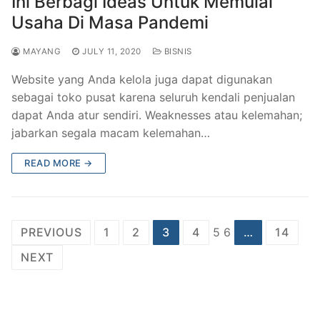
Ini Berbagi Ideas Untuk Memulai
Usaha Di Masa Pandemi
MAYANG
JULY 11, 2020
BISNIS
Website yang Anda kelola juga dapat digunakan
sebagai toko pusat karena seluruh kendali penjualan
dapat Anda atur sendiri. Weaknesses atau kelemahan;
jabarkan segala macam kelemahan…
READ MORE →
Posts
PREVIOUS
1
2
3
4
5 6
…
14
navigation
NEXT