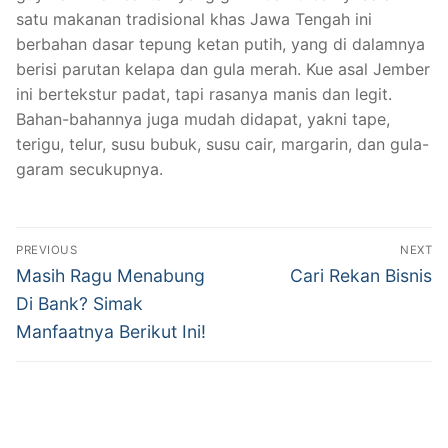
satu makanan tradisional khas Jawa Tengah ini
berbahan dasar tepung ketan putih, yang di dalamnya
berisi parutan kelapa dan gula merah. Kue asal Jember
ini bertekstur padat, tapi rasanya manis dan legit.
Bahan-bahannya juga mudah didapat, yakni tape,
terigu, telur, susu bubuk, susu cair, margarin, dan gula-
garam secukupnya.
Post
PREVIOUS
NEXT
navigation
Previous
Next
Masih Ragu Menabung
Cari Rekan Bisnis
post:
post:
Di Bank? Simak
Manfaatnya Berikut Ini!